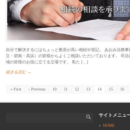
自分で解決するにはちょっと敷居が高い相続や登記。 あおみ法務事
立・碧南・高浜）の皆様からよくご相談いただいております。 司法
域の皆様のお役に立てる立場です。 私た […]
続きを読む →
« First
‹ Previous
10
11
12
13
14
15
16
サイトメニュ
HOME