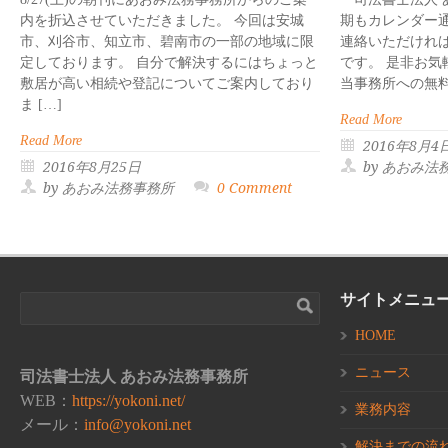
内を折込させていただきました。 今回は安城
期もカレンダー
市、刈谷市、知立市、碧南市の一部の地域に限
連絡いただけれ
定しております。 自分で解決するにはちょっと
です。 是非お
敷居が高い相続や登記についてご案内しており
当事務所への無料相談
ま […]
Read More
Read More
2016年8月4
2016年8月25日
by あおみ法
by あおみ法務事務所
0 Comment
サイトメニュ
HOME
ニュース
司法書士法人 あおみ法務事務所
WEB：
https://yokoni.net/
業務内容
メール：
info@yokoni.net
解決までの流