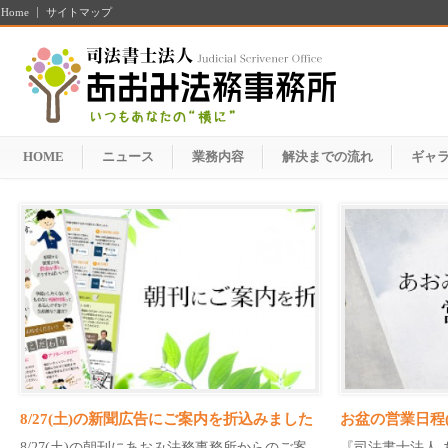
Home
サイトマップ
HOME
ニュース
業務内容
解決までの流れ
ギャ
8/27(土)の新聞広告にご案内を折込みました
お盆の営業日程(2
8/27(土)の朝刊にあおみ法務事務所からのご案
『司法書士法人