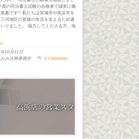
新年度の司法書士試験の合格者で誠実に働
急募です!! 私たちは安城市や高浜市を
、三河地区の皆様の生活を支えるため邁
まいりました。 協力してくださる方、地
re
7年10月31日
 あおみ法務事務所
0 Comment