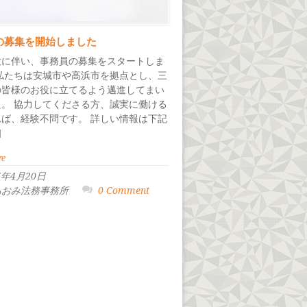
の募集を開始しました
大に伴い、事務員の募集をスタートしま
 私たちは安城市や高浜市を拠点とし、三
の皆様のお役に立てるよう邁進してまい
た。 協力してくださる方、誠実に働ける
れば、経験不問です。 詳しい情報は下記
]
re
7年4月20日
 あおみ法務事務所
0 Comment