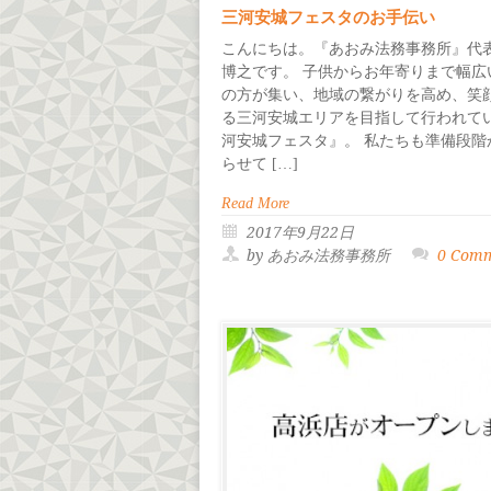
三河安城フェスタのお手伝い
こんにちは。『あおみ法務事務所』代
博之です。 子供からお年寄りまで幅広
の方が集い、地域の繋がりを高め、笑
る三河安城エリアを目指して行われて
河安城フェスタ』。 私たちも準備段階
らせて […]
Read More
2017年9月22日
by あおみ法務事務所
0 Com