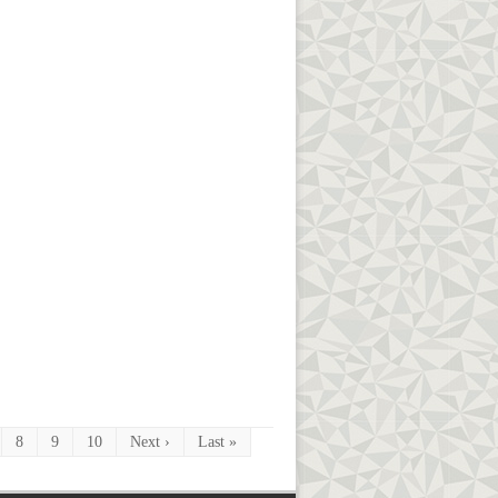
8
9
10
Next ›
Last »