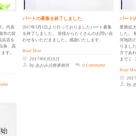
パートの募集を終了しました
パート
所』代表
2017年5月1日より行っておりましたパート募集
業務拡
南市の皆
を終了しました。 皆様からたくさんのお問い合
した。
高浜店を
わせをいただきました。感謝いたします。
河地区
自身、高
りまし
Read More
ります。
方であ
2017年6月19日
まで […
by あおみ法務事務所
0 Comment
Read Mo
201
ment
by