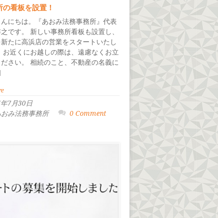
所の看板を設置！
こんにちは。『あおみ法務事務所』代表
博之です。 新しい事務所看板も設置し、
を新たに高浜店の営業をスタートいたし
。 お近くにお越しの際は、遠慮なくお立
ください。 相続のこと、不動産の名義に
]
re
7年7月30日
 あおみ法務事務所
0 Comment