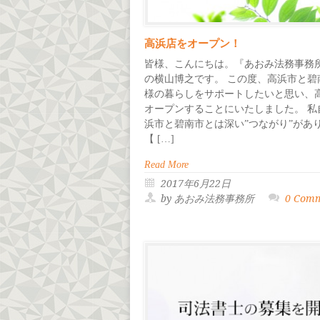
高浜店をオープン！
皆様、こんにちは。『あおみ法務事務
の横山博之です。 この度、高浜市と碧
様の暮らしをサポートしたいと思い、
オープンすることにいたしました。 私
浜市と碧南市とは深い”つながり”があ
【 […]
Read More
2017年6月22日
by あおみ法務事務所
0 Com