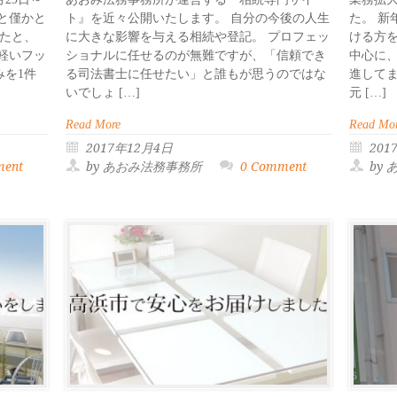
あと僅かと
ト』を近々公開いたします。 自分の今後の人生
た。 
たと、
に大きな影響を与える相続や登記。 プロフェッ
ける方を
軽いフッ
ショナルに任せるのが無難ですが、「信頼でき
中心に
を1件
る司法書士に任せたい」と誰もが思うのではな
進して
いでしょ […]
元 […]
Read More
Read Mo
2017年12月4日
201
ment
by あおみ法務事務所
0 Comment
by