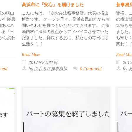
高浜市に『安心』を届けました
新事務
表の横山
こんにちは。『あおみ法務事務所』代表の横山
皆様、
い年齢層
博之です。 オープン早々、高浜市民の方からお
の横山
顔あふれ
問い合わせを幾つもいただいております。 ご依
気持ち
いる『三
頼内容に法律の視点からアドバイスさせていた
ました
から携わ
だきました。解決する度に、私たちの毎日には
ち寄り
生活を […]
関わ […
Read More
Read Mo
2017年8月31日
201
ment
by あおみ法務事務所
0 Comment
by