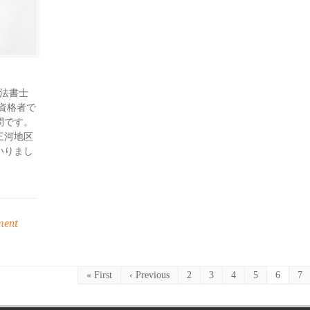
司法書士
資格者で
問です。
三河地区
いりまし
ment
« First
‹ Previous
2
3
4
5
6
7