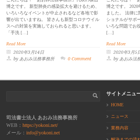
博之です。 新型肺炎の感染拡大を避けるため、
博之です。 20
いろいろなイベントが中止されるなど各地で影
ました。 法律
響が出ていますね。 皆さんも新型コロナウイル
ショナルがサポ
スへの対策を実施しておられると思います。
いろな問題でお
「手洗 […]
[…]
Read More
Read More
2020年3月14日
2020年3月5
by あおみ法務事務所
0 Comment
by あおみ法
サイトメニュ
HOME
ニュース
司法書士法人 あおみ法務事務所
WEB：
https://yokoni.net/
業務内容
メール：
info@yokoni.net
解決までの流