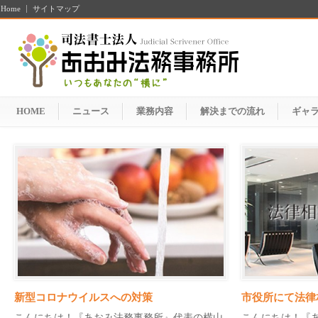
Home
サイトマップ
HOME
ニュース
業務内容
解決までの流れ
ギャ
新型コロナウイルスへの対策
市役所にて法律
こんにちは！『あおみ法務事務所』代表の横山
こんにちは！『